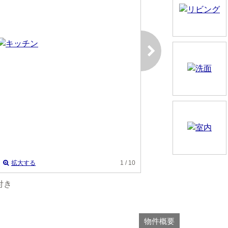
拡大する
1
/ 10
付き
物件概要