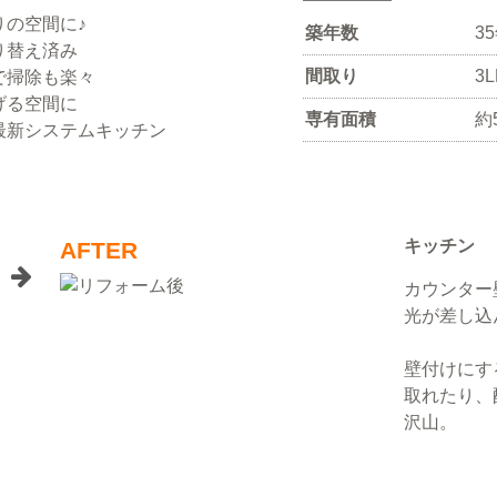
の空間に♪
築年数
3
り替え済み
間取り
3
で掃除も楽々
げる空間に
専有面積
約
最新システムキッチン
キッチン
AFTER
カウンター
光が差し込
壁付けにす
取れたり、
沢山。