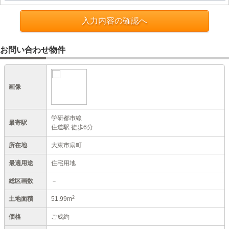
入力内容の確認へ
お問い合わせ物件
画像
学研都市線
最寄駅
住道駅 徒歩6分
所在地
大東市扇町
最適用途
住宅用地
総区画数
－
2
土地面積
51.99m
価格
ご成約