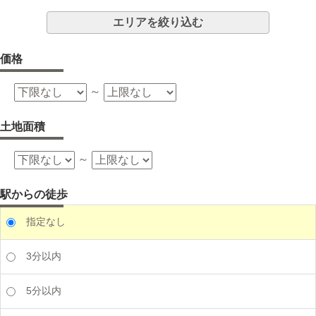
エリアを絞り込む
価格
～
土地面積
～
駅からの徒歩
指定なし
3分以内
5分以内