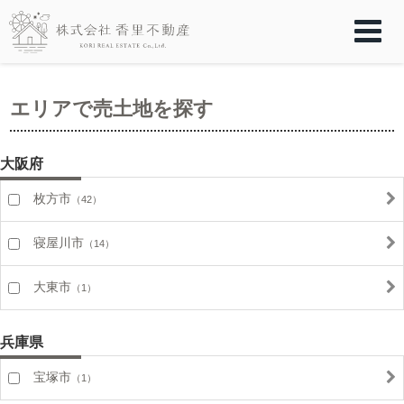
エリアで売土地を探す
大阪府
枚方市
（42）
寝屋川市
（14）
大東市
（1）
兵庫県
宝塚市
（1）