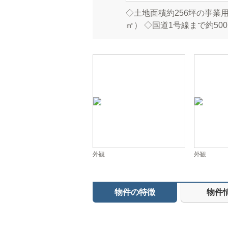
◇土地面積約256坪の事業用地
㎡） ◇国道1号線まで約50
外観
外観
物件の特徴
物件