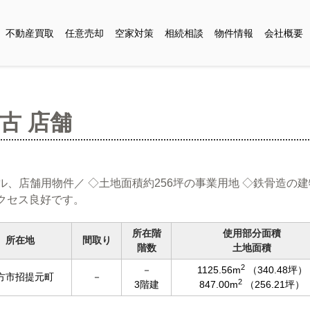
不動産買取
任意売却
空家対策
相続相談
物件情報
会社概要
古 店舗
、店舗用物件／ ◇土地面積約256坪の事業用地 ◇鉄骨造の建物(
アクセス良好です。
所在階
使用部分面積
所在地
間取り
階数
土地面積
2
－
1125.56m
（340.48坪）
方市招提元町
－
2
3階建
847.00m
（256.21坪）