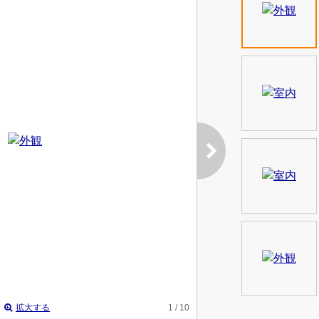
拡大する
1
/ 10