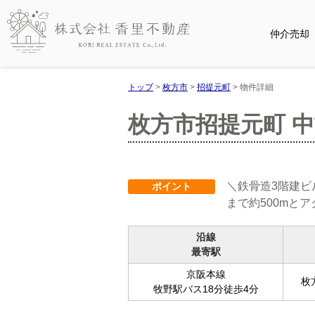
仲介売却
トップ
>
枚方市
>
招提元町
>
物件詳細
枚方市招提元町 中
＼鉄骨造3階建ビル
ポイント
まで約500mと
沿線
最寄駅
京阪本線
枚
牧野駅バス18分徒歩4分