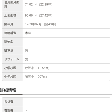
使用部分面
2
74.02m
（22.39坪）
積
2
土地面積
90.66m
（27.42坪）
築年月
1983年02月
（築43年）
建物構造
木造
建物名
駐車場
無
リフォーム
無
小学校区
牧野小
（1,156m）
中学校区
第三中
（907m）
詳細情報
共益費
－
管理費
－