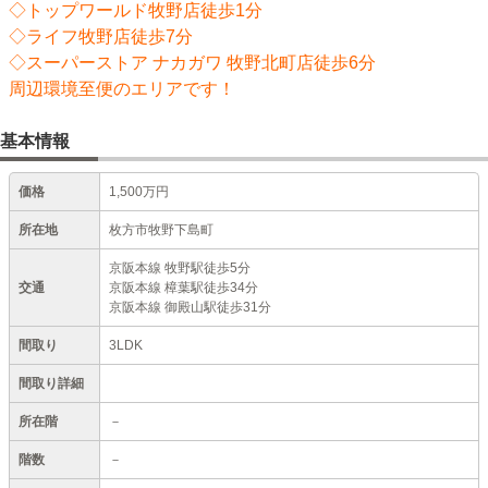
◇トップワールド牧野店徒歩1分
◇ライフ牧野店徒歩7分
◇スーパーストア ナカガワ 牧野北町店徒歩6分
周辺環境至便のエリアです！
基本情報
価格
1,500万円
所在地
枚方市牧野下島町
京阪本線 牧野駅徒歩5分
交通
京阪本線 樟葉駅徒歩34分
京阪本線 御殿山駅徒歩31分
間取り
3LDK
間取り詳細
所在階
－
階数
－