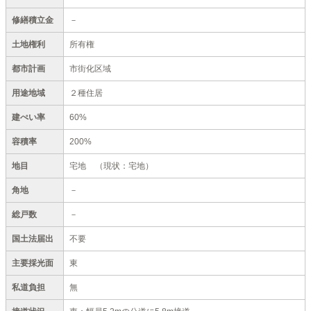
修繕積立金
－
土地権利
所有権
都市計画
市街化区域
用途地域
２種住居
建ぺい率
60%
容積率
200%
地目
宅地
（現状：宅地）
角地
－
総戸数
－
国土法届出
不要
主要採光面
東
私道負担
無