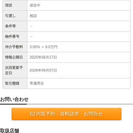
現状
居住中
引渡し
相談
条件等
－
物件番号
－
仲介手数料
3.00%
＋
6.0万円
情報公開日
2025年06月17日
次回更新予
2026年09月07日
定日
取引態様
専属専任
お問い合わせ
内覧予約・資料請求・お問合せ
取扱店舗