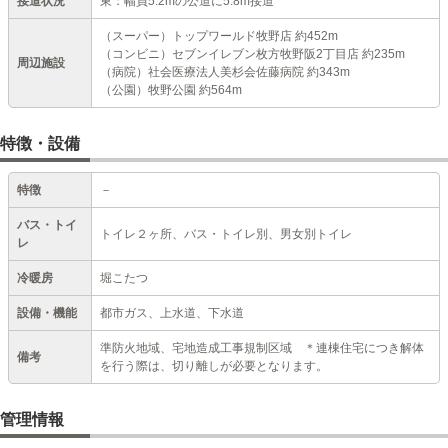
接道状況
東：幅員5.2mの公道に5.8m接道
（スーパー）トップワールド牧野店 約452m
（コンビニ）セブンイレブン枚方牧野阪2丁目店 約235m
周辺施設
（病院）社会医療法人美杉会佐藤病院 約343m
（公園）牧野公園 約564m
特徴・設備
特徴
－
バス・トイ
トイレ２ヶ所、バス・トイレ別、男女別トイレ
レ
冷暖房
堀こたつ
設備・機能
都市ガス、上水道、下水道
準防火地域、宅地造成工事規制区域 ＊連棟住宅につき解体
備考
を行う際は、切り離しが必要となります。
管理情報