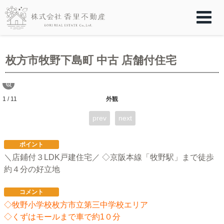
枚方市牧野下島町 中古 店舗付住宅
1 / 11
外観
prev
next
ポイント
＼店鋪付３LDK戸建住宅／ ◇京阪本線「牧野駅」まで徒歩
約４分の好立地
コメント
◇牧野小学校枚方市立第三中学校エリア
◇くずはモールまで車で約1０分