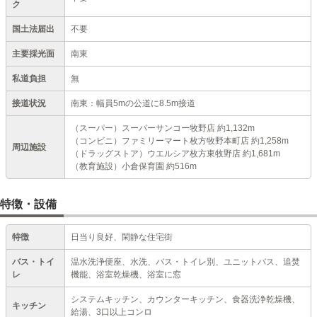
ク
国土法届出
不要
主要採光面
南東
私道負担
無
接道状況
南東：幅員5mの公道に8.5m接道
（スーパー）スーパーサンコー牧野店 約1,132m
（コンビニ）ファミリーマート枚方牧野本町店 約1,258m
周辺施設
（ドラッグストア）ウエルシア枚方東牧野店 約1,681m
（教育施設）小倉保育園 約516m
特徴・設備
特徴
日当り良好、閑静な住宅街
バス・トイ
温水洗浄便座、水洗、バス・トイレ別、ユニットバス、追焚
レ
機能、浴室乾燥機、浴室に窓
システムキッチン、カウンターキッチン、食器洗浄乾燥機、
キッチン
給湯、3口以上コンロ