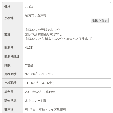
価格
ご成約
枚方市小倉東町
所在地
地図を表示
京阪本線 牧野駅徒歩19分
交通
京阪本線 御殿山駅徒歩21分
京阪本線 枚方市駅バス22分 小倉東バス停徒歩1分
間取り
4LDK
間取り詳細
階数
2階建
2
建物面積
97.08m
（29.36坪）
2
土地面積
110.50m
（33.42坪）
築年月
2010年02月
（築16年）
建物構造
木造スレート葺
駐車場
有
2台
（車種・サイズ制限有り）