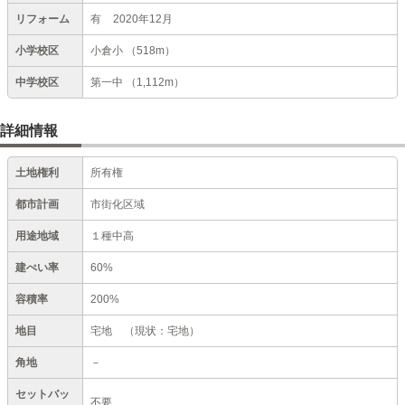
リフォーム
有
2020年12月
小学校区
小倉小
（518m）
中学校区
第一中
（1,112m）
詳細情報
土地権利
所有権
都市計画
市街化区域
用途地域
１種中高
建ぺい率
60%
容積率
200%
地目
宅地
（現状：宅地）
角地
－
セットバッ
不要