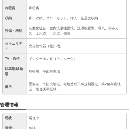
冷暖房
床暖房
収納
床下収納、クローゼット、押入、全居室収納
洗面化粧台、室内洗濯機置場、洗濯機置場、電気、都市ガ
設備・機能
ス、上水道、下水道、側溝
セキュリテ
火災警報器（報知機）
ィ
TV・通信
インターホン有（モニター付）
駐車場/駐輪
駐輪場、平面駐車場
場
景観法、準防火地域、宅地造成工事規制区域、第2種高度地
備考
区、居住誘導区域
管理情報
現状
居住中
引渡し
相談