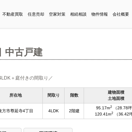
不動産買取
任意売却
空家対策
相続相談
物件情報
会社概要
 中古戸建
4LDK＋庭付きの間取り／
建物面積
所在地
間取り
階数
土地面積
2
95.17m
（28.78
枚方市尊延寺4丁目
4LDK
2階建
2
120.41m
（36.42