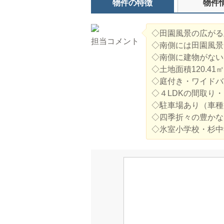
物件の特徴
物件
◇田園風景の広がる
担当コメント
◇南側には田園風景
◇南側に建物がない
◇土地面積120.41
◇庭付き・ワイドバ
◇４LDKの間取り
◇駐車場あり（車種
◇四季折々の豊かな
◇氷室小学校・杉中