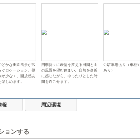
のどかな田園風景が広
四季折々に表情を変える田園と山
◇駐車場あり（車種
らぐロケーション。視
の風景を望む住まい。自然を身近
あり）
物が少なく、開放感あ
に感じながら、ゆったりとした時
を楽しめます。
間を過ごせます。
情報
周辺環境
ションする