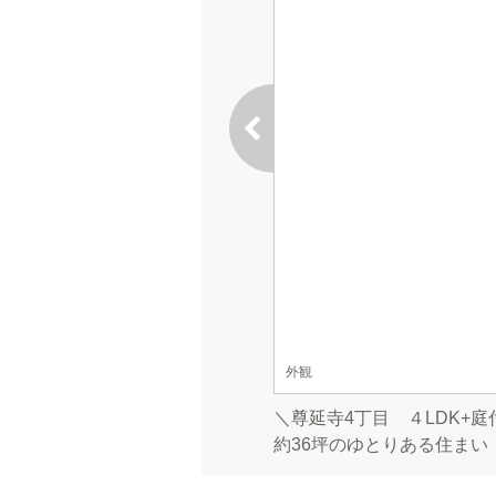
外観
＼尊延寺4丁目 ４LDK+
約36坪のゆとりある住まい