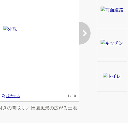
拡大する
1
/ 10
庭付きの間取り／ 田園風景の広がる土地