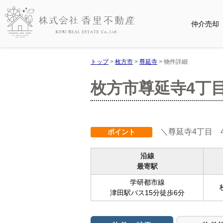
仲介売却
トップ
>
枚方市
>
尊延寺
>
物件詳細
枚方市尊延寺4丁目
＼尊延寺4丁目 
ポイント
沿線
最寄駅
学研都市線
津田駅バス15分徒歩6分