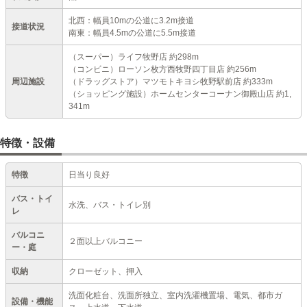
北西：幅員10mの公道に3.2m接道
接道状況
南東：幅員4.5mの公道に5.5m接道
（スーパー）ライフ牧野店 約298m
（コンビニ）ローソン枚方西牧野四丁目店 約256m
周辺施設
（ドラッグストア）マツモトキヨシ牧野駅前店 約333m
（ショッピング施設）ホームセンターコーナン御殿山店 約1,
341m
特徴・設備
特徴
日当り良好
バス・トイ
水洗、バス・トイレ別
レ
バルコニ
２面以上バルコニー
ー・庭
収納
クローゼット、押入
洗面化粧台、洗面所独立、室内洗濯機置場、電気、都市ガ
設備・機能