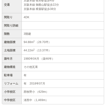
京阪本線 牧野駅徒歩4分
交通
京阪本線 御殿山駅徒歩22分
京阪本線 樟葉駅徒歩38分
間取り
4DK
間取り詳細
階数
3階建
2
建物面積
94.88m
（28.70坪）
2
土地面積
44.22m
（13.37坪）
築年月
1980年04月
（築46年）
建物構造
その他瓦葺
駐車場
有
リフォーム
有
2018年07月
小学校区
西牧野小
（629m）
中学校区
渚西中
（1,469m）