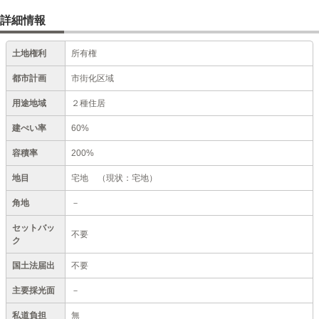
詳細情報
土地権利
所有権
都市計画
市街化区域
用途地域
２種住居
建ぺい率
60%
容積率
200%
地目
宅地
（現状：宅地）
角地
－
セットバッ
不要
ク
国土法届出
不要
主要採光面
－
私道負担
無