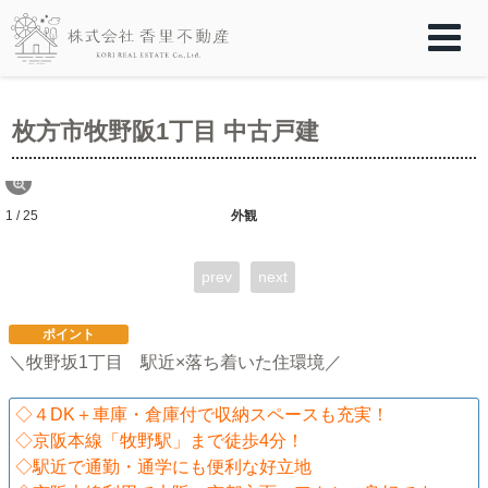
枚方市牧野阪1丁目 中古戸建
1 / 25
外観
prev
next
ポイント
＼牧野坂1丁目 駅近×落ち着いた住環境／
◇４DK＋車庫・倉庫付で収納スペースも充実！
◇京阪本線「牧野駅」まで徒歩4分！
◇駅近で通勤・通学にも便利な好立地