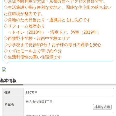
◇京阪本線利用で大阪・京都方面へアクセス良好です。
◇生活施設が揃う便利な立地と、閑静な住宅街の落ち着い
た住環境が魅力です。
◇角地のため日当たり・通風共ともに良好です
◇リフォーム履歴あり
→トイレ（2018年）・浴室ドア、浴室（2019年）
◇西牧野小学校・渚西中学校エリア
◇小学校まで徒歩約3分！お子様の毎日の通学も安心
◇くずはモールまで車で約９分
◇生活利便性の高い住環境です
基本情報
価格
880万円
枚方市牧野阪1丁目
所在地
地図を表示