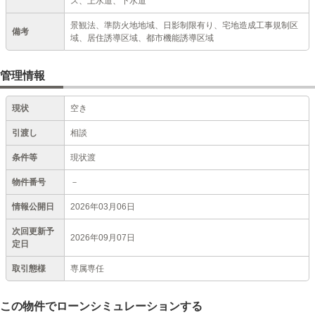
ス、上水道、下水道
景観法、準防火地地域、日影制限有り、宅地造成工事規制区
備考
域、居住誘導区域、都市機能誘導区域
管理情報
現状
空き
引渡し
相談
条件等
現状渡
物件番号
－
情報公開日
2026年03月06日
次回更新予
2026年09月07日
定日
取引態様
専属専任
この物件でローンシミュレーションする