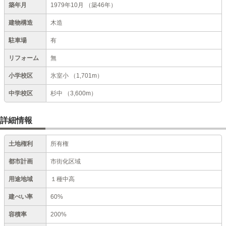
築年月
1979年10月
（築46年）
建物構造
木造
駐車場
有
リフォーム
無
小学校区
氷室小
（1,701m）
中学校区
杉中
（3,600m）
詳細情報
土地権利
所有権
都市計画
市街化区域
用途地域
１種中高
建ぺい率
60%
容積率
200%