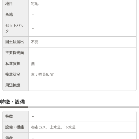
地目
宅地
角地
－
セットバッ
－
ク
国土法届出
不要
主要採光面
－
私道負担
無
接道状況
東：幅員6.7m
周辺施設
特徴・設備
特徴
－
設備・機能
都市ガス、上水道、下水道
備考
－