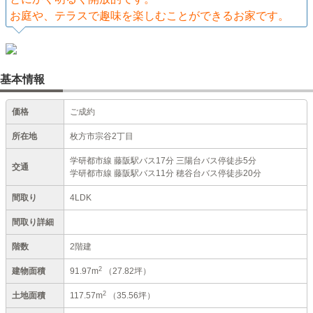
お庭や、テラスで趣味を楽しむことができるお家です。
基本情報
価格
ご成約
所在地
枚方市宗谷2丁目
学研都市線 藤阪駅バス17分 三陽台バス停徒歩5分
交通
学研都市線 藤阪駅バス11分 穂谷台バス停徒歩20分
間取り
4LDK
間取り詳細
階数
2階建
2
建物面積
91.97m
（27.82坪）
2
土地面積
117.57m
（35.56坪）