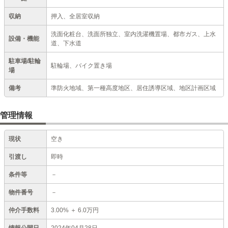
収納
押入、全居室収納
洗面化粧台、洗面所独立、室内洗濯機置場、都市ガス、上水
設備・機能
道、下水道
駐車場/駐輪
駐輪場、バイク置き場
場
備考
準防火地域、第一種高度地区、居住誘導区域、地区計画区域
管理情報
現状
空き
引渡し
即時
条件等
－
物件番号
－
仲介手数料
3.00%
＋
6.0万円