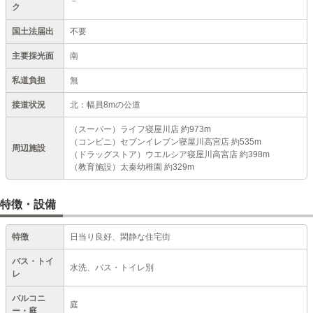
－
ク
国土法届出
不要
主要採光面
南
私道負担
無
接道状況
北：幅員8mの公道
（スーパー）ライフ寝屋川店 約973m
（コンビニ）セブンイレブン寝屋川高宮店 約535m
周辺施設
（ドラッグストア）ウエルシア寝屋川高宮店 約398m
（教育施設）太秦幼稚園 約329m
特徴・設備
特徴
日当り良好、閑静な住宅街
バス・トイ
水洗、バス・トイレ別
レ
バルコニ
庭
ー・庭