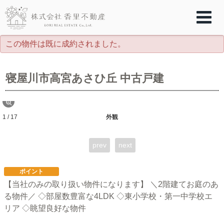
この物件は既に成約されました。
寝屋川市高宮あさひ丘 中古戸建
1 / 17
外観
prev
next
ポイント
【当社のみの取り扱い物件になります】 ＼2階建てお庭のあ
る物件／ ◇部屋数豊富な4LDK ◇東小学校・第一中学校エ
リア ◇眺望良好な物件