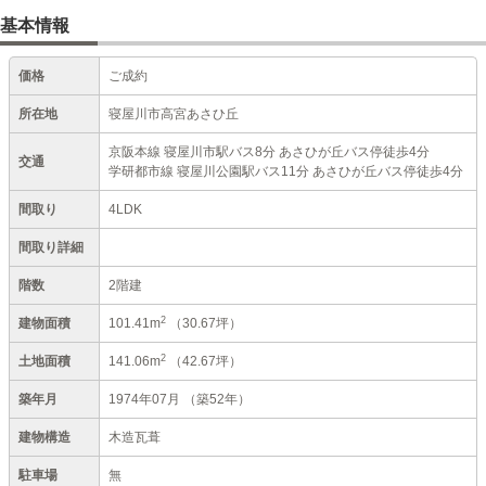
基本情報
価格
ご成約
所在地
寝屋川市高宮あさひ丘
京阪本線 寝屋川市駅バス8分 あさひが丘バス停徒歩4分
交通
学研都市線 寝屋川公園駅バス11分 あさひが丘バス停徒歩4分
間取り
4LDK
間取り詳細
階数
2階建
2
建物面積
101.41m
（30.67坪）
2
土地面積
141.06m
（42.67坪）
築年月
1974年07月
（築52年）
建物構造
木造瓦葺
駐車場
無