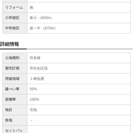
リフォーム
無
小学校区
東小
（600m）
中学校区
第一中
（670m）
詳細情報
土地権利
所有権
都市計画
市街化区域
用途地域
１種低層
建ぺい率
50%
容積率
100%
地目
宅地
角地
－
セットバッ