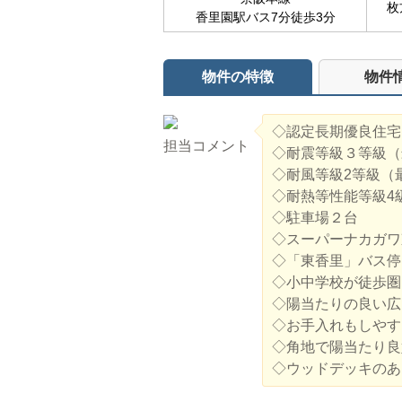
枚
香里園駅バス7分徒歩3分
物件の特徴
物件
◇認定長期優良住宅
担当コメント
◇耐震等級３等級（
◇耐風等級2等級（
◇耐熱等性能等級4
◇駐車場２台
◇スーパーナカガワ
◇「東香里」バス停
◇小中学校が徒歩圏
◇陽当たりの良い広
◇お手入れもしやす
◇角地で陽当たり良
◇ウッドデッキのあ