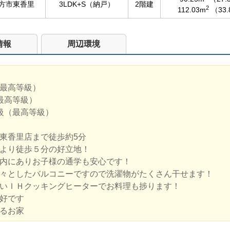
方市東香里
3LDK+S（納戸）
2階建
2
112.03m
（33
情報
周辺環境
最高等級）
最高等級）
級（最高等級）
東香里店まで徒歩約5分
より徒歩５分の好立地！
内にありお子様の通学も安心です！
々としたバルコニーですので洗濯物がたくさん干せます！
いＩＨクッキングヒーターでお料理も捗ります！
好です
るお家