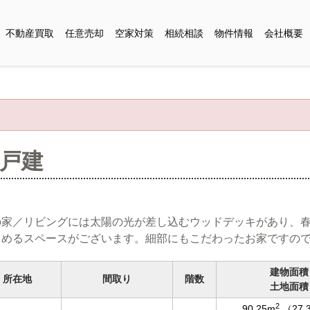
不動産買取
任意売却
空家対策
相続相談
物件情報
会社概要
古戸建
の家／リビングには太陽の光が差し込むウッドデッキがあり、
しめるスペースがございます。細部にもこだわったお家ですの
建物面積
所在地
間取り
階数
土地面積
2
90.25m
（27.