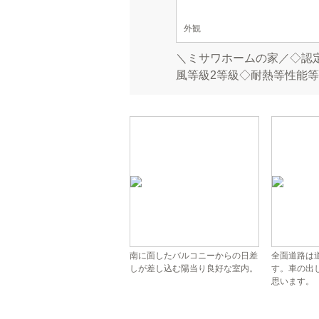
外観
＼ミサワホームの家／◇認
風等級2等級◇耐熱等性能等
南に面したバルコニーからの日差
全面道路は道
しが差し込む陽当り良好な室内。
す。車の出
思います。