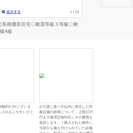
拡大する
1
/ 10
定長期優良住宅◇耐震等級３等級◇耐
級4級
幅約5.3mございま
お引渡し後１年以内に発生した対
し入れもしやすいかと
象設備の故障について、上限10万
円まで修理交換対応しその費用を
負担します。＊購入された物件に
当初から備え付けられていた設備