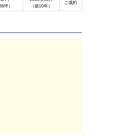
ご成約
.88坪）
（築10年）