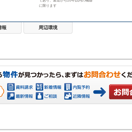
であり、製造から20年以内の機器
に限ります
情報
周辺環境
お問い合