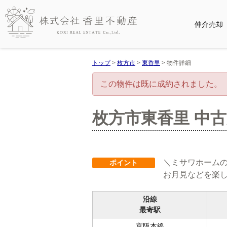
仲介売却
トップ
>
枚方市
>
東香里
>
物件詳細
この物件は既に成約されました。
枚方市東香里 中
＼ミサワホーム
ポイント
お月見などを楽
沿線
最寄駅
京阪本線