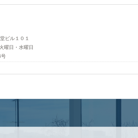
観堂ビル１０１
日：火曜日・水曜日
4号