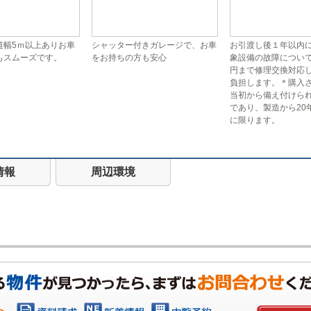
道幅5ｍ以上ありお車
シャッター付きガレージで、お車
お引渡し後１年以内
もスムーズです。
をお持ちの方も安心
象設備の故障について
円まで修理交換対応
負担します。＊購入
当初から備え付けら
であり、製造から20
に限ります。
情報
周辺環境