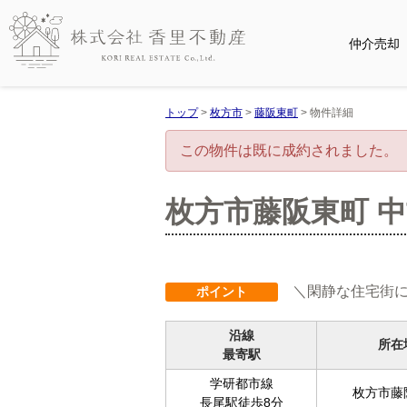
仲介売却
トップ
>
枚方市
>
藤阪東町
>
物件詳細
この物件は既に成約されました。
枚方市藤阪東町 
＼閑静な住宅街に
ポイント
沿線
所在
最寄駅
学研都市線
枚方市藤
長尾駅徒歩8分