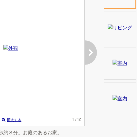
拡大する
1
/ 10
徒歩約８分。お庭のあるお家。