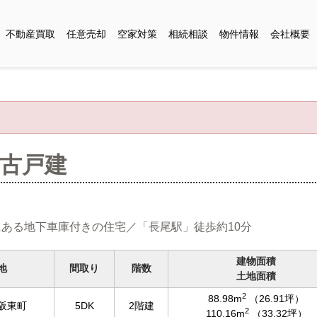
不動産買取
任意売却
空家対策
相続相談
物件情報
会社概要
中古戸建
ある地下車庫付きの住宅／「長尾駅」徒歩約10分
建物面積
地
間取り
階数
土地面積
2
88.98m
（26.91坪）
阪東町
5DK
2階建
2
110.16m
（33.32坪）