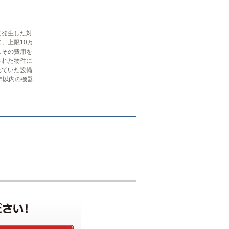
に発生した対
、上限10万
しその費用を
された物件に
れていた設備
年以内の機器