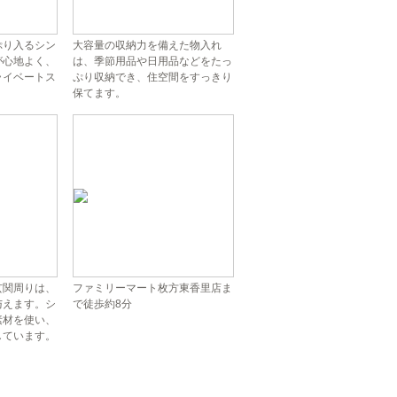
ぷり入るシン
大容量の収納力を備えた物入れ
が心地よく、
は、季節用品や日用品などをたっ
ライベートス
ぷり収納でき、住空間をすっきり
。
保てます。
玄関周りは、
ファミリーマート枚方東香里店ま
与えます。シ
で徒歩約8分
素材を使い、
しています。