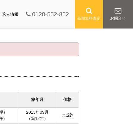
0120-552-852
求人情報
売却無料査定
お問合せ
築年月
価格
0坪）
2013年09月
ご成約
1坪）
（築12年）