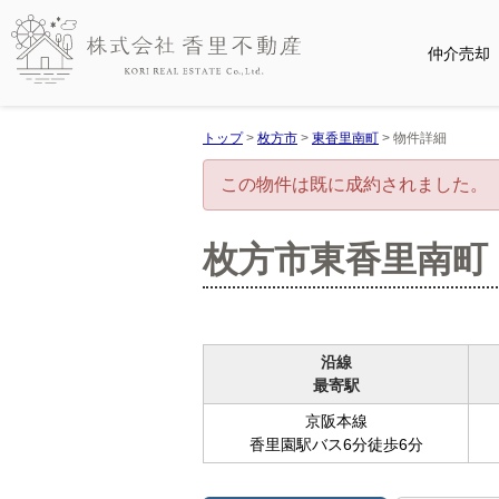
仲介売却
トップ
>
枚方市
>
東香里南町
>
物件詳細
この物件は既に成約されました。
枚方市東香里南町
沿線
最寄駅
京阪本線
香里園駅バス6分徒歩6分