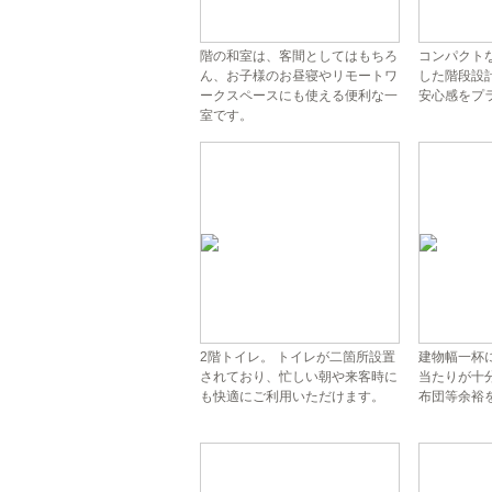
階の和室は、客間としてはもちろ
コンパクト
ん、お子様のお昼寝やリモートワ
した階段設
ークスペースにも使える便利な一
安心感をプ
室です。
2階トイレ。 トイレが二箇所設置
建物幅一杯
されており、忙しい朝や来客時に
当たりが十
も快適にご利用いただけます。
布団等余裕