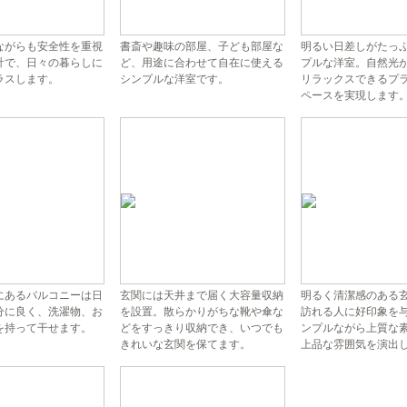
ながらも安全性を重視
書斎や趣味の部屋、子ども部屋な
明るい日差しがたっ
計で、日々の暮らしに
ど、用途に合わせて自在に使える
プルな洋室。自然光
ラスします。
シンプルな洋室です。
リラックスできるプ
ペースを実現します
にあるバルコニーは日
玄関には天井まで届く大容量収納
明るく清潔感のある
分に良く、洗濯物、お
を設置。散らかりがちな靴や傘な
訪れる人に好印象を
を持って干せます。
どをすっきり収納でき、いつでも
ンプルながら上質な
きれいな玄関を保てます。
上品な雰囲気を演出