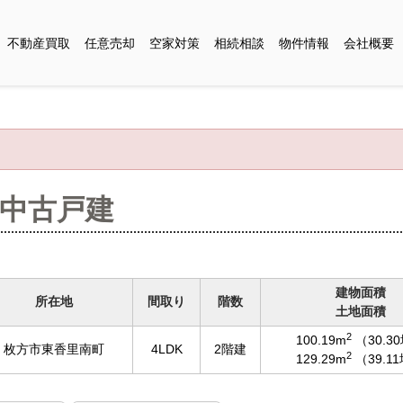
不動産買取
任意売却
空家対策
相続相談
物件情報
会社概要
 中古戸建
建物面積
所在地
間取り
階数
土地面積
2
100.19m
（30.3
枚方市東香里南町
4LDK
2階建
2
129.29m
（39.1