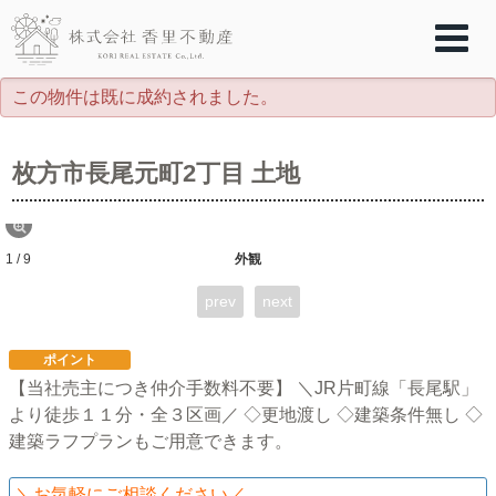
この物件は既に成約されました。
枚方市長尾元町2丁目 土地
1 / 9
外観
prev
next
ポイント
【当社売主につき仲介手数料不要】 ＼JR片町線「長尾駅」
より徒歩１１分・全３区画／ ◇更地渡し ◇建築条件無し ◇
建築ラフプランもご用意できます。
＼お気軽にご相談ください／