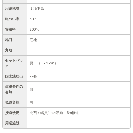
用途地域
１種中高
建ぺい率
60%
容積率
200%
地目
宅地
角地
－
セットバッ
2
要
（36.45m
）
ク
国土法届出
不要
建築条件の
無
有無
私道負担
有
接道状況
北西：幅員4mの私道に6m接道
周辺施設