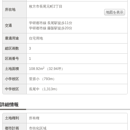
枚方市長尾元町2丁目
所在地
地図を表示
学研都市線 長尾駅徒歩11分
交通
学研都市線 藤阪駅徒歩20分
最適用途
住宅用地
総区画数
3
区画番号
1
2
土地面積
108.92m
（32.94坪）
小学校区
菅原小
（793m）
中学校区
長尾中
（1,313m）
詳細情報
土地権利
所有権
都市計画
市街化区域