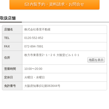
内覧予約・資料請求・お問合せ
取扱店舗
店舗名
株式会社香里不動産
TEL
0120-552-852
FAX
072-894-7891
枚方市東香里2−１−２６ 大観堂ビル１０１
住所
地図を表示
営業時間
10:00〜20:00
定休日
火曜日・水曜日
免許番号
大阪府知事(01)第063644号