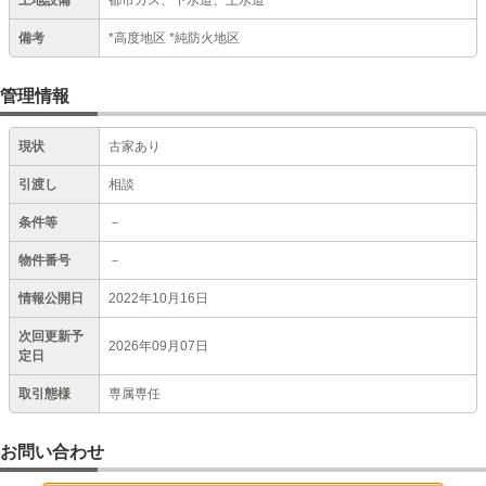
土地設備
都市ガス、下水道、上水道
備考
*高度地区 *純防火地区
管理情報
現状
古家あり
引渡し
相談
条件等
－
物件番号
－
情報公開日
2022年10月16日
次回更新予
2026年09月07日
定日
取引態様
専属専任
お問い合わせ