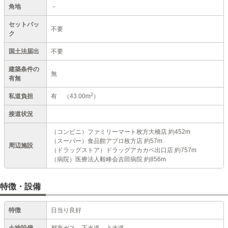
角地
－
セットバッ
不要
ク
国土法届出
不要
建築条件の
無
有無
2
私道負担
有
（43.00m
）
接道状況
（コンビニ）ファミリーマート枚方大橋店 約452m
（スーパー）食品館アプロ枚方店 約57m
周辺施設
（ドラッグストア）ドラッグアカカベ出口店 約757m
（病院）医療法人毅峰会吉田病院 約856m
特徴・設備
特徴
日当り良好