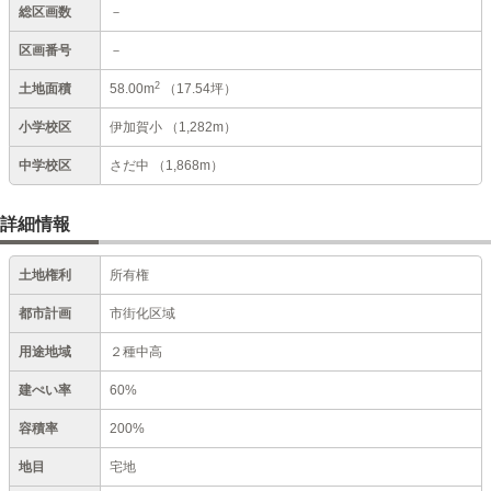
総区画数
－
区画番号
－
2
土地面積
58.00m
（17.54坪）
小学校区
伊加賀小
（1,282m）
中学校区
さだ中
（1,868m）
詳細情報
土地権利
所有権
都市計画
市街化区域
用途地域
２種中高
建ぺい率
60%
容積率
200%
地目
宅地