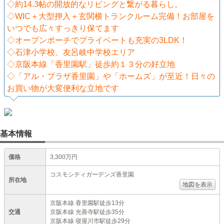
◇約14.3帖の開放的なリビングと繋がる暮らし。
◇WIC＋大型押入＋玄関横トランクルーム完備！お部屋を
いつでも広々すっきり保てます
◇オープンポーチでプライベートも充実の3LDK！
◇石津小学校、友呂岐中学校エリア
◇京阪本線「香里園駅」徒歩約１３分の好立地
◇「アル・プラザ香里園」や「ホームズ」が至近！日々の
お買い物が大変便利な立地です
基本情報
価格
3,300万円
コスモシティガーデンズ香里園
所在地
地図を表示
京阪本線 香里園駅徒歩13分
交通
京阪本線 光善寺駅徒歩35分
京阪本線 寝屋川市駅徒歩29分