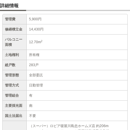
詳細情報
管理費
5,900円
修繕積立金
14,430円
バルコニー
2
12.70m
面積
土地権利
所有権
総戸数
283戸
管理形態
全部委託
管理方式
日勤管理
管理組合
有
主要採光面
南
国土法届出
不要
（スーパー）ロピア寝屋川島忠ホームズ店 約206m