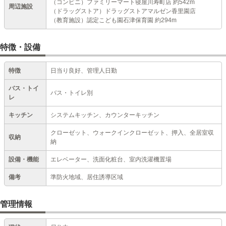
（コンビニ）ファミリーマート寝屋川寿町店 約542m
周辺施設
（ドラッグストア）ドラッグストアマルゼン香里園店
（教育施設）認定こども園石津保育園 約294m
特徴・設備
特徴
日当り良好、管理人日勤
バス・トイ
バス・トイレ別
レ
キッチン
システムキッチン、カウンターキッチン
クローゼット、ウォークインクローゼット、押入、全居室収
収納
納
設備・機能
エレベーター、洗面化粧台、室内洗濯機置場
備考
準防火地域、居住誘導区域
管理情報