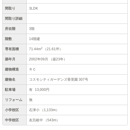
間取り
3LDK
間取り詳細
所在階
3階
階数
14階建
2
専有面積
71.44m
（21.61坪）
築年月
2002年09月
（築23年）
建物構造
ＲＣ
建物名
コスモシティガーデンズ香里園 307号
駐車場
有
13,000円
リフォーム
無
小学校区
石津小
（1,133m）
中学校区
友呂岐中
（543m）