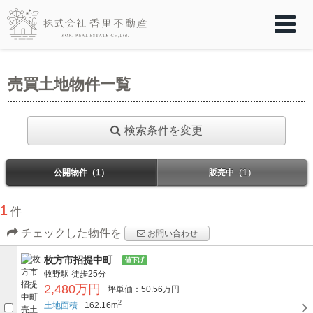
売買土地物件一覧
検索条件を変更
公開物件（1）
販売中（1）
1
件
チェックした物件を
お問い合わせ
枚方市招提中町
値下げ
牧野駅
徒歩25分
2,480万円
坪単価：50.56万円
2
土地面積
162.16m