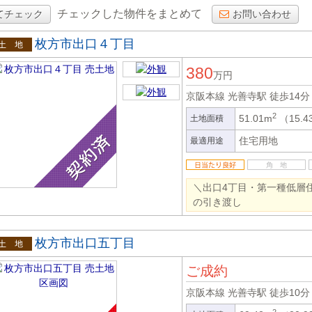
チェックした物件をまとめて
てチェック
お問い合わせ
枚方市出口４丁目
土地
380
万円
京阪本線 光善寺駅
徒歩14分
2
51.01m
（15.
土地面積
住宅用地
最適用途
＼出口4丁目・第一種低層
の引き渡し
枚方市出口五丁目
土地
ご成約
京阪本線 光善寺駅
徒歩10分
2