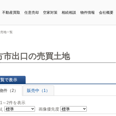
不動産買取
任意売却
空家対策
相続相談
物件情報
会社概要
・売地一覧
方市出口の売買土地
表示
物件（2）
販売中（1）
 1～2件を表示
え
画像優先度