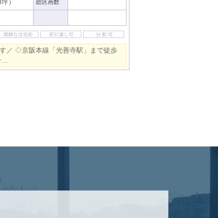
99坪）
総区画数
です／ ◇京阪本線「光善寺駅」まで徒歩
せ…