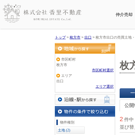
仲介売却
トップ
>
枚方市
>
出口
>
枚方市出口の売買土地
地域から探す
市区町村
枚
枚方市
市区町村選択
エリア
出口
エリア選択
一覧で
公開
沿線・駅から探す
2
件中
物件の条件で絞り込む
物件種別
並び替
土地 (2)