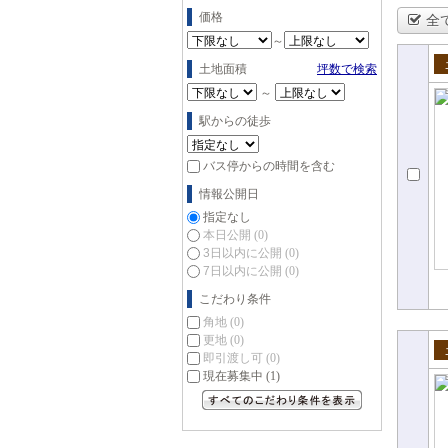
価格
全
～
土地面積
坪数で検索
売
～
駅からの徒歩
バス停からの時間を含む
情報公開日
指定なし
本日公開
(0)
3日以内に公開
(0)
7日以内に公開
(0)
こだわり条件
角地
(0)
更地
(0)
即引渡し可
(0)
売
現在募集中
(1)
すべてのこだわり条件を見る