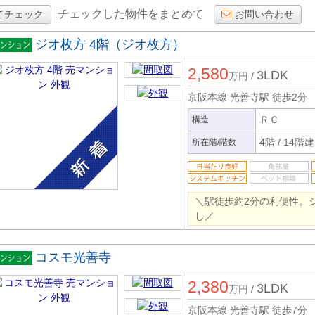
チェックした物件をまとめて
てチェック
お問い合わせ
ジオ枚方 4階（ジオ枚方）
マンシ
2,580
ン
3LDK
万円
/
京阪本線 光善寺駅
徒歩2分
ＲＣ
構造
4階
/
14階建
所在階/階数
＼駅徒歩約2分の利便性。
し／
コスモ光善寺
マンシ
2,380
ン
3LDK
万円
/
京阪本線 光善寺駅
徒歩7分