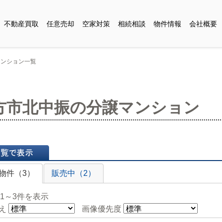
不動産買取
任意売却
空家対策
相続相談
物件情報
会社概要
マンション一覧
方市北中振の分譲マンション
表示
物件（3）
販売中（2）
 1～3件を表示
え
画像優先度