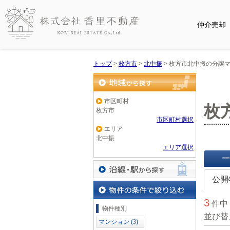
仲介売却
トップ
>
枚方市
>
北中振
>
枚方市北中振の分譲
地域から探す
市区町村
枚
枚方市
市区町村選択
エリア
北中振
エリア選択
一覧で
公開
沿線・駅から探す
3
件中
物件の条件で絞り込む
物件種別
並び替
マンション (3)