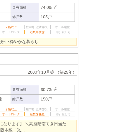
2
74.09m
専有面積
105戸
総戸数
便性×穏やかな暮らし
2000年10月築
（築25年）
2
60.73m
専有面積
建
150戸
総戸数
になります】 ＼高層階南向き日当た
京阪本線「光…