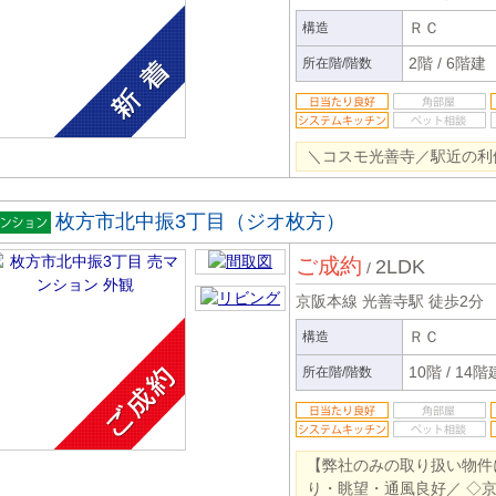
ＲＣ
構造
2階
/
6階建
所在階/階数
＼コスモ光善寺／駅近の利
枚方市北中振3丁目（ジオ枚方）
マンシ
ご成約
2LDK
ン
/
京阪本線 光善寺駅
徒歩2分
ＲＣ
構造
10階
/
14階
所在階/階数
【弊社のみの取り扱い物件
り・眺望・通風良好／ ◇