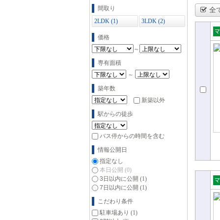
間取り
全
2LDK (1)
3LDK (2)
価格
売
～
ョ
専有面積
～
築年数
新築以外
駅からの徒歩
バス停からの時間を含む
情報公開日
指定なし
本日公開
(0)
3日以内に公開
(1)
7日以内に公開
(1)
売
ョ
こだわり条件
駐車場あり
(1)