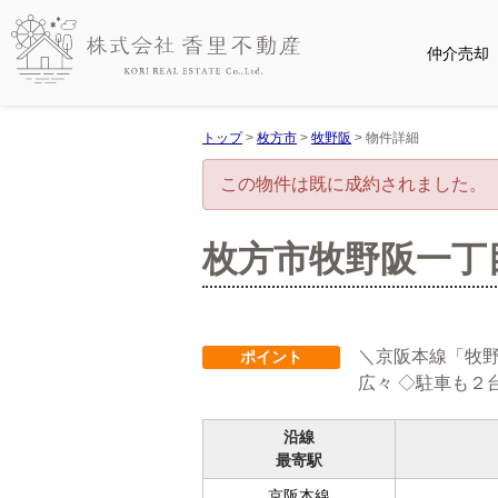
仲介売却
トップ
>
枚方市
>
牧野阪
>
物件詳細
この物件は既に成約されました。
枚方市牧野阪一丁
＼京阪本線「牧野
ポイント
広々 ◇駐車も２
沿線
最寄駅
京阪本線