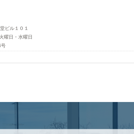
観堂ビル１０１
日：火曜日・水曜日
4号