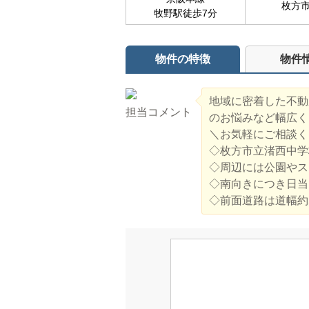
枚方
牧野駅徒歩7分
物件の特徴
物件
地域に密着した不動
担当コメント
のお悩みなど幅広く
＼お気軽にご相談く
◇枚方市立渚西中学
◇周辺には公園やス
◇南向きにつき日当
◇前面道路は道幅約