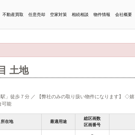
不動産買取
任意売却
空家対策
相続相談
物件情報
会社概要
目 土地
駅」徒歩７分 ／ 【弊社のみの取り扱い物件になります】 ◇
台可能
総区画数
所在地
最適用途
区画番号
－