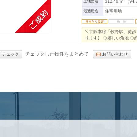
312.49m
（94.
土地面積
住宅用地
最適用途
＼京阪本線「牧野駅」徒歩
ります】 ◇嬉しい角地 ◇
チェックした物件をまとめて
てチェック
お問い合わせ