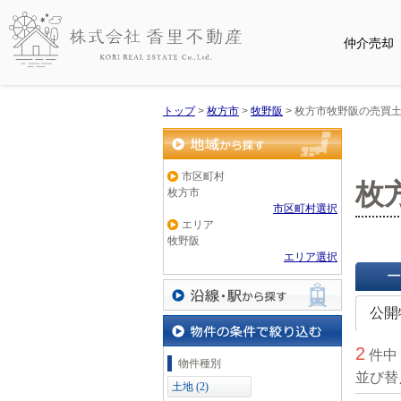
仲介売却
トップ
>
枚方市
>
牧野阪
>
枚方市牧野阪の売買
地域から探す
市区町村
枚
枚方市
市区町村選択
エリア
牧野阪
エリア選択
一覧で
公開
沿線・駅から探す
2
件中
物件の条件で絞り込む
物件種別
並び替
土地 (2)