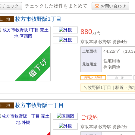
チェックした物件をまとめて
てチェック
お問い合わせ
枚方市牧野阪1丁目
土地
880
万円
京阪本線 牧野駅
徒歩4分
2
44.22m
（13.
土地面積
住宅用地
最適用途
住宅用地
＼牧野阪1丁目｜駅近・角
枚方市牧野阪一丁目
土地
ご成約
京阪本線 牧野駅
徒歩7分
2