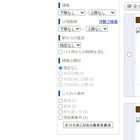
価格
全
～
土地面積
坪数で検索
売
～
駅からの徒歩
バス停からの時間を含む
情報公開日
指定なし
本日公開
(0)
3日以内に公開
(0)
7日以内に公開
(0)
こだわり条件
角地
(0)
更地
(0)
即引渡し可
(0)
売
現在募集中
(1)
すべてのこだわり条件を見る