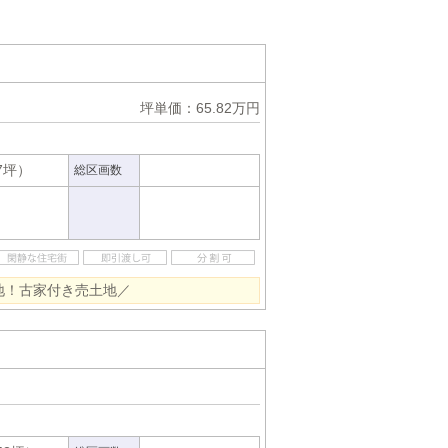
坪単価：65.82万円
37坪）
総区画数
地！古家付き売土地／