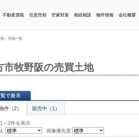
不動産買取
任意売却
空家対策
相続相談
物件情報
会社概要
土地・売地一覧
方市牧野阪の売買土地
表示
物件（2）
販売中（1）
 1～2件を表示
え
画像優先度