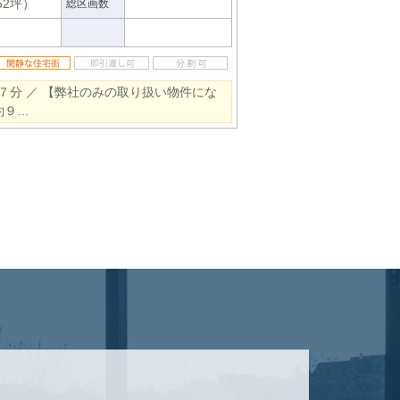
52坪）
総区画数
７分 ／ 【弊社のみの取り扱い物件にな
約９…