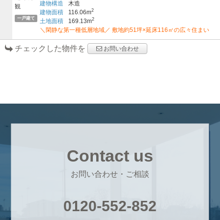
建物構造
木造
2
建物面積
116.06m
一戸建て
2
土地面積
169.13m
＼閑静な第一種低層地域／ 敷地約51坪×延床116㎡の広々住まい
チェックした物件を
お問い合わせ
Contact us
お問い合わせ・ご相談
0120-552-852