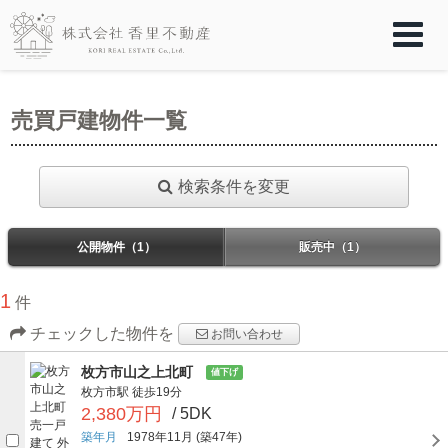
売買戸建物件一覧
検索条件を変更
公開物件（1）
販売中（1）
1
件
チェックした物件を
お問い合わせ
枚方市山之上北町
値下げ
枚方市駅
徒歩19分
2,380万円
/ 5DK
築年月
1978年11月
(築47年)