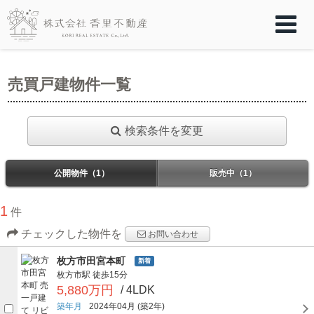
売買戸建物件一覧
検索条件を変更
公開物件（1）
販売中（1）
1
件
チェックした物件を
お問い合わせ
枚方市田宮本町
新着
枚方市駅
徒歩15分
5,880万円
/ 4LDK
築年月
2024年04月
(築2年)