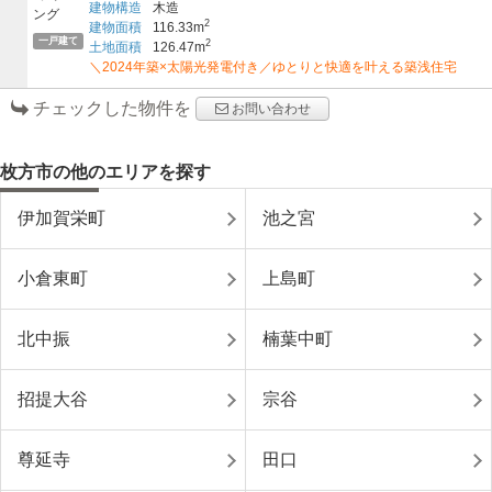
建物構造
木造
2
建物面積
116.33m
一戸建て
2
土地面積
126.47m
＼2024年築×太陽光発電付き／ゆとりと快適を叶える築浅住宅
チェックした物件を
お問い合わせ
枚方市の他のエリアを探す
伊加賀栄町
池之宮
小倉東町
上島町
北中振
楠葉中町
招提大谷
宗谷
尊延寺
田口