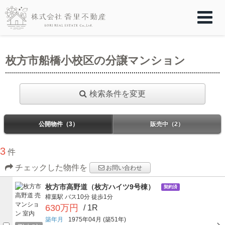
枚方市船橋小校区の分譲マンション
検索条件を変更
公開物件（3）
販売中（2）
3
件
チェックした物件を
お問い合わせ
枚方市高野道（枚方ハイツ9号棟）
契約済
樟葉駅
バス10分
徒歩1分
630万円
/ 1R
築年月
1975年04月
(築51年)