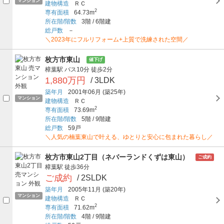
マンション
建物構造
ＲＣ
2
専有面積
64.73m
所在階/階数
3階
/
6階建
総戸数
－
＼2023年にフルリフォーム+上質で洗練された空間／
枚方市東山
値下げ
樟葉駅
バス10分
徒歩2分
1,880万円
/ 3LDK
築年月
2001年06月
(築25年)
マンション
建物構造
ＲＣ
2
専有面積
73.69m
所在階/階数
5階
/
9階建
総戸数
59戸
＼人気の楠葉東山で叶える、ゆとりと安心に包まれた暮らし／
枚方市東山2丁目（ネバーランドくずは東山）
ご成約
樟葉駅
徒歩36分
ご成約
/ 2SLDK
築年月
2005年11月
(築20年)
マンション
建物構造
ＲＣ
2
専有面積
71.62m
所在階/階数
4階
/
9階建