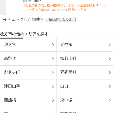
総戸数
56戸
【当社のみの取り扱い物件になります】◇全室収納あり◇バル
コニー広々◇南向きバルコニーで陽当たり良好…
チェックした物件を
お問い合わせ
枚方市の他のエリアを探す
池之宮
北中振
高野道
御殿山町
釈尊寺町
翠香園町
津田山手
出口
西船橋
東中振