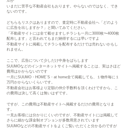
ルが
いまだに苦手な不動産会社もおります。やらないのではなく、でき
ないのです。
どちらもリスクはありますので、査定時に不動産会社へ「どのよう
に広告を出しますか？」と聞いてみてください。
「不動産サイトには全て載せますしチラシも一月に3000枚〜4000枚
配布します」と言われてもまだ納得するには早いですよ
不動産サイトに掲載してチラシを配布するだけでは売れないかもし
れません。
ここで、広告について少しだけ中身をばらします
SUUMOなどのインターネットサイトへ掲載することは、実はさほど
費用はかからないのです
一月にSUUMO・HOME`S・at home全て掲載しても、１物件毎に１
万円かからないくらいです。
不動産会社はお客様より定額の仲介手数料を頂くわけですから、こ
の費用は決して高くは無いはずです。
ですが、この費用は不動産サイトへ掲載するだけの費用となりま
す。
一見お客様には分かりにくいのですが、不動産サイトには掲載して
さらに細かな課金制オプションが多数用意されています
SUUMOなどの不動産サイトをよくご覧いただくと分かるのですが