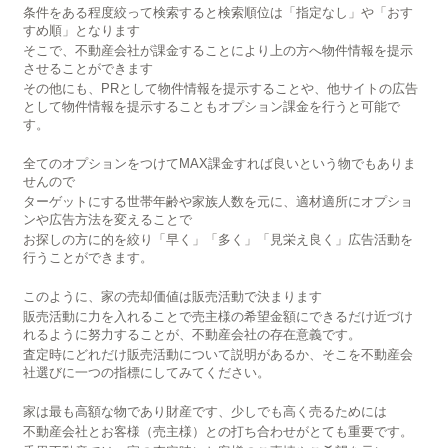
条件をある程度絞って検索すると検索順位は「指定なし」や「おす
すめ順」となります
そこで、不動産会社が課金することにより上の方へ物件情報を提示
させることができます
その他にも、PRとして物件情報を提示することや、他サイトの広告
として物件情報を提示することもオプション課金を行うと可能で
す。
全てのオプションをつけてMAX課金すれば良いという物でもありま
せんので
ターゲットにする世帯年齢や家族人数を元に、適材適所にオプショ
ンや広告方法を変えることで
お探しの方に的を絞り「早く」「多く」「見栄え良く」広告活動を
行うことができます。
このように、家の売却価値は販売活動で決まります
販売活動に力を入れることで売主様の希望金額にできるだけ近づけ
れるように努力することが、不動産会社の存在意義です。
査定時にどれだけ販売活動について説明があるか、そこを不動産会
社選びに一つの指標にしてみてください。
家は最も高額な物であり財産です、少しでも高く売るためには
不動産会社とお客様（売主様）との打ち合わせがとても重要です。