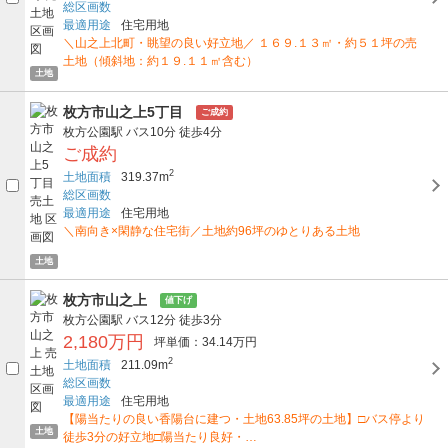
総区画数
最適用途
住宅用地
＼山之上北町・眺望の良い好立地／ １６９.１３㎡・約５１坪の売
土地（傾斜地：約１９.１１㎡含む）
土地
枚方市山之上5丁目
ご成約
枚方公園駅
バス10分
徒歩4分
ご成約
2
土地面積
319.37m
総区画数
最適用途
住宅用地
＼南向き×閑静な住宅街／土地約96坪のゆとりある土地
土地
枚方市山之上
値下げ
枚方公園駅
バス12分
徒歩3分
2,180万円
坪単価：34.14万円
2
土地面積
211.09m
総区画数
最適用途
住宅用地
【陽当たりの良い香陽台に建つ・土地63.85坪の土地】□バス停より
土地
徒歩3分の好立地□陽当たり良好・…