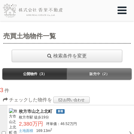
売買土地物件一覧
検索条件を変更
公開物件（3）
販売中（2）
3
件
チェックした物件を
お問い合わせ
枚方市山之上北町
新着
枚方市駅
徒歩19分
2,380万円
坪単価：46.52万円
2
土地面積
169.13m