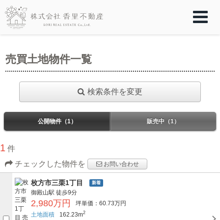
売買土地物件一覧
検索条件を変更
公開物件（1）
販売中（1）
1
件
チェックした物件を
お問い合わせ
枚方市三栗1丁目
新着
御殿山駅
徒歩9分
2,980万円
坪単価：60.73万円
2
土地面積
162.23m