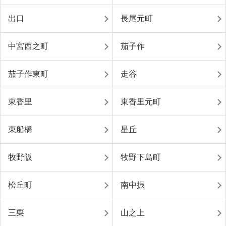
出口
長尾元町
中宮西之町
茄子作
茄子作東町
走谷
東香里
東香里元町
東船橋
星丘
牧野阪
牧野下島町
松丘町
南中振
三栗
山之上