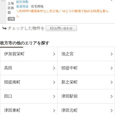
総区画数
最適用途
住宅用地
＼約49坪×建築条件なし売土地／ ゆとりの敷地で始める快適な暮ら
し
土地
チェックした物件を
お問い合わせ
枚方市の他のエリアを探す
伊加賀栄町
池之宮
高田
招提中町
招提南町
新之栄町
田口
津田駅前
津田東町
津田元町